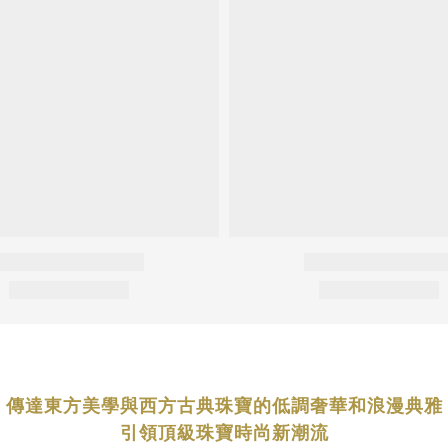
傳達東方美學與西方古典珠寶的低調奢華和浪漫典雅
引領頂級珠寶時尚新潮流