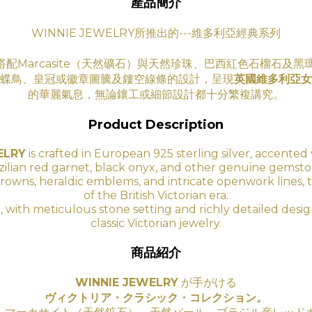
產品簡介
WINNIE JEWELRY所推出的---維多利亞經典系列
搭配Marcasite（天然礦石）與天然珍珠、巴西紅色石榴石及
蝶鳥、皇冠或徽章圖騰及鏤空線條的設計，呈現
英國維多利亞女
的華
麗氣息
，無論鑲工
或細節設計都十分繁複講究。
Product Description
ELRY
is crafted in European 925 sterling silver, accented 
zilian red garnet, black onyx, and other genuine gemsto
ds, crowns, heraldic emblems, and intricate openwork lines, 
of the British Victorian era.
, with meticulous stone setting and richly detailed des
classic Victorian jewelry.
商品紹介
WINNIE JEWELRY
が手がける
ヴィクトリア・クラシック・コレクション。