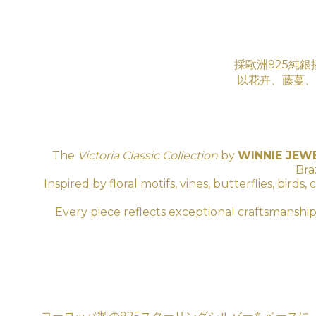
採歐洲925純銀
以花卉、藤蔓、
The
Victoria Classic Collection
by
WINNIE JEW
Bra
Inspired by floral motifs, vines, butterflies, bir
Every piece reflects exceptional craftsmanship