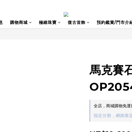
息
購物商城
極緻珠寶
復古首飾
預約鑑賞/門市介
馬克賽
OP205
全店，商城購物免運
指定分類，網路限定