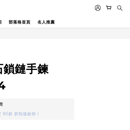
紹
部落格首頁
名人推薦
石鎖鏈手鍊
4
費
 85折 折扣送給你！