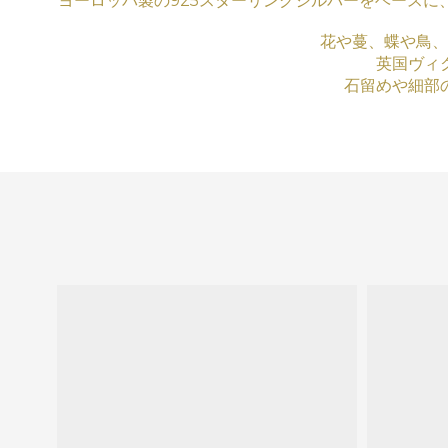
ヨーロッパ製の925スターリングシルバーをベース
花や蔓、蝶や鳥、
英国ヴィ
石留めや細部