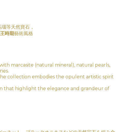
黑瑪瑙等天然寶石，
王時期
藝術
風
格
with marcasite (natural mineral), natural pearls,
nes.
the collection embodies the opulent artistic spirit
ign that highlight the elegance and grandeur of