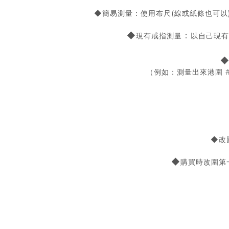
◆簡易測量：使用布尺(線或紙條也可以
◆
：
現有戒指測量
以自己現有
（例如：測量出來港圍 #
◆改
◆
購買時改圍第