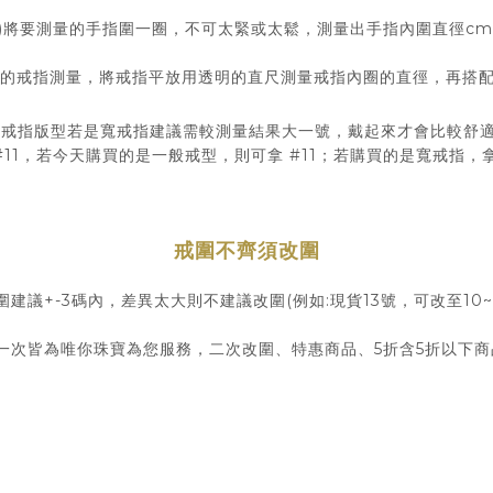
)將要測量的手指圍一圈，不可太緊或太鬆，測量出手指內圍直徑c
的戒指測量，將戒指平放用透明的直尺測量戒指內圈的直徑，再搭
◆
戒指版型若是寬戒指建議需較測量結果大一號，戴起來才會比較舒
11，若今天購買的是一般戒型，則可拿 #11；若購買的是寬戒指，拿
戒圍不齊須改圍
圍建議+-3碼內，差異太大則不建議改圍(例如:現貨13號，可改至10~1
一次皆為唯你珠寶為您服務，二次改圍、特惠商品、5折含5折以下