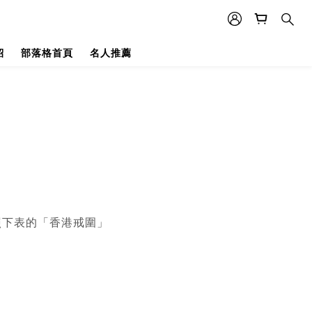
紹
部落格首頁
名人推薦
對照下表的「香港戒
圍」