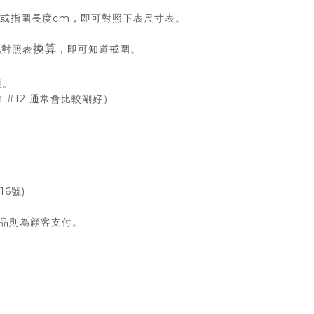
m或指圍長度cm，即可對照下表尺寸表。
換算
配對照表
，即可知道戒圍。
適。
 #12 通常會比較剛好）
6號)
商品則為顧客支付。