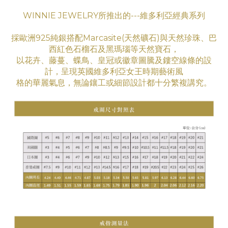
WINNIE JEWELRY所推出的---維多利亞經典系列
採歐洲925純銀搭配Marcasite(天然礦石)與天然珍珠、巴
西紅色石榴石及黑瑪瑙等天然寶石，
以花卉、藤蔓、蝶鳥、皇冠或徽章圖騰及鏤空線條的設
計，呈現英國維多利亞女王時期藝術
風
格
的華
麗氣息
，無論鑲工
或細節設計都十分繁複講究。