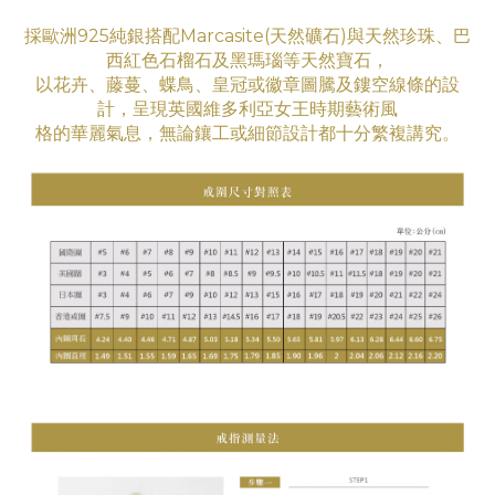
採歐洲925純銀搭配Marcasite(天然礦石)與天然珍珠、巴
西紅色石榴石及黑瑪瑙等天然寶石，
以花卉、藤蔓、蝶鳥、皇冠或徽章圖騰及鏤空線條的設
計，呈現英國維多利亞女王時期藝術
風
格
的華
麗氣息
，無論鑲工
或細節設計都十分繁複講究。