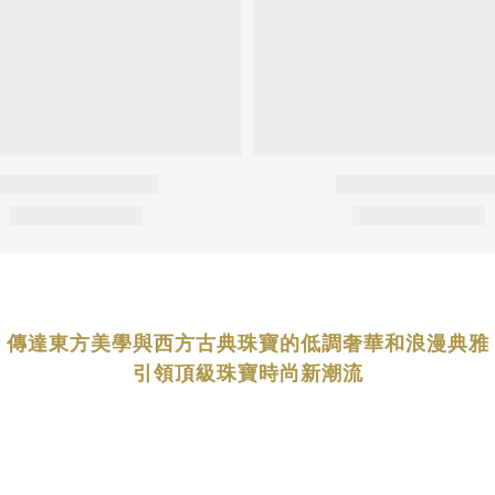
傳達東方美學與西方古典珠寶的低調奢華和浪漫典雅
引領頂級珠寶時尚新潮流