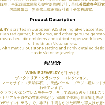
蝶鳥、皇冠或徽章圖騰及鏤空線條的設計，呈現
英國維多利亞女
的華
麗氣息
，無論鑲工
或細節設計都十分繁複講究。
Product Description
ELRY
is crafted in European 925 sterling silver, accented 
zilian red garnet, black onyx, and other genuine gemsto
ds, crowns, heraldic emblems, and intricate openwork lines, 
of the British Victorian era.
, with meticulous stone setting and richly detailed des
classic Victorian jewelry.
商品紹介
WINNIE JEWELRY
が手がける
ヴィクトリア・クラシック・コレクション。
に、マーカサイト（天然鉱石）、天然パール、ブラジル産レッド
わせています。
クラウンやエンブレムモチーフ、そして繊細な透かし細工のラ
クトリア女王時代の芸術様式がもつ華麗で優雅な世界観を表現
のデザインに至るまで、非常に手間をかけた精緻な職人技が息