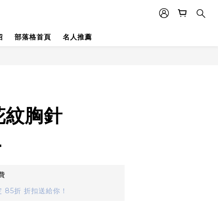
紹
部落格首頁
名人推薦
花紋胸針
4
費
 85折 折扣送給你！