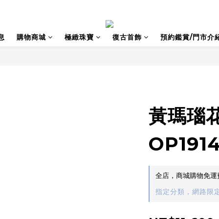
息
購物商城
極緻珠寶
復古首飾
預約鑑賞/門市介
黃瑪瑙
OP191
全店，商城購物免運
指定分類，網路限定