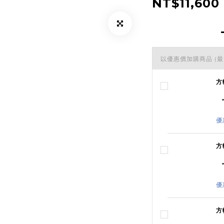
NT$11,600
以優惠價加購商品
(最
方
優
方
優
方