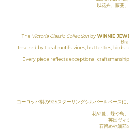
以花卉、藤蔓、
The
Victoria Classic Collection
by
WINNIE JEW
Bra
Inspired by floral motifs, vines, butterflies, bir
Every piece reflects exceptional craftsmanship
ヨーロッパ製の925スターリングシルバーをベース
花や蔓、蝶や鳥、
英国ヴィ
石留めや細部