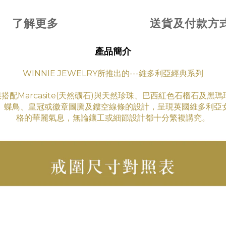
了解更多
送貨及付款方
產品簡介
WINNIE JEWELRY所推出的---維多利亞經典系列
銀搭配Marcasite(天然礦石)與天然珍珠、巴西紅色石榴石及黑
、蝶鳥、皇冠或徽章圖騰及鏤空線條的設計，呈現英國維多利亞
格
的華
麗氣息
，無論鑲工
或細節設計都十分繁複講究。