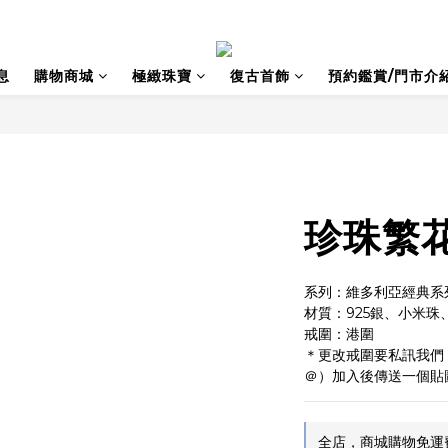
息
購物商城
極緻珠寶
復古首飾
預約鑑賞/門市介
珍珠繁
系列：維多利亞經典系
材質：925銀、小米珠
戒圍：港圍
＊更改戒圍要私訊我們！官
＠）加入後傳送一個貼
全店，商城購物免運