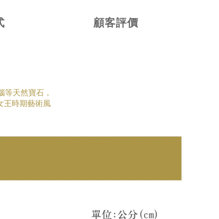
式
顧客評價
瑪瑙等天然寶石，
女王時期藝術
風