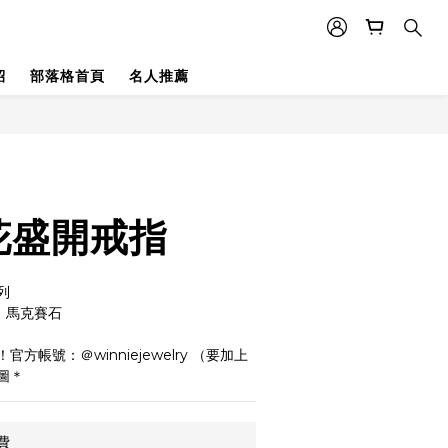
紹
部落格首頁
名人推薦
花盛開戒指
列
、馬克賽石
方帳號：＠winniejewelry （要加上
圖＊
費