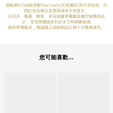
採歐洲925純銀搭配Marcasite(天然礦石)與天然珍珠、巴
西紅色石榴石及黑瑪瑙等天然寶石，
以花卉、藤蔓、蝶鳥、皇冠或徽章圖騰及鏤空線條的設
計，呈現英國維多利亞女王時期藝術
風
格
的華
麗氣息
，無論鑲工
或細節設計都十分繁複講究。
您可能喜歡...