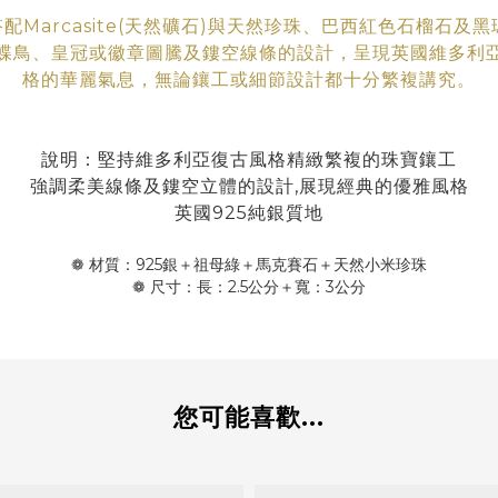
搭配Marcasite(天然礦石)與天然珍珠、巴西紅色石榴石及
蝶鳥、皇冠或徽章圖騰及鏤空線條的設計，呈現英國維多利
格
的華
麗氣息
，無論鑲工
或細節設計都十分繁複講究。
說明：堅持維多利亞復古風格精緻繁複的珠寶鑲工
強調柔美線條及鏤空立體的設計,展現經典的優雅風格
英國925純銀質地
❁ 材質：925銀＋祖母綠＋馬克賽石＋天然小米珍珠
❁ 尺寸：長：2.5公分＋寬：3公分
您可能喜歡...