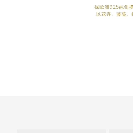
採歐洲925純銀
以花卉、藤蔓、