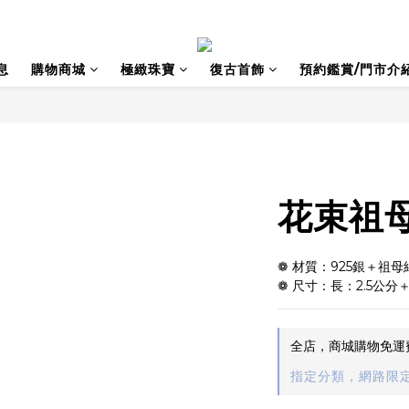
息
購物商城
極緻珠寶
復古首飾
預約鑑賞/門市介
花束祖
❁ 材質：925銀＋祖
❁ 尺寸：長：2.5公分
全店，商城購物免運
指定分類，網路限定