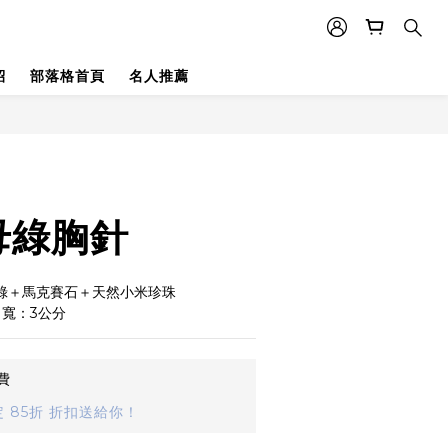
紹
部落格首頁
名人推薦
母綠胸針
母綠＋馬克賽石＋天然小米珍珠
＋寬：3公分
費
 85折 折扣送給你！