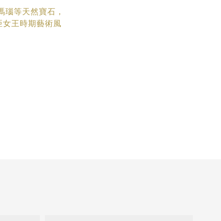
黑瑪瑙等天然寶石，
亞女王時期藝術
風