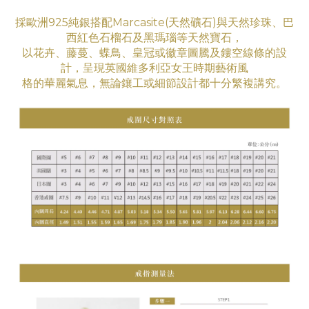
採歐洲925純銀搭配Marcasite(天然礦石)與天然珍珠、巴
西紅色石榴石及黑瑪瑙等天然寶石，
以花卉、藤蔓、蝶鳥、皇冠或徽章圖騰及鏤空線條的設
計，呈現英國維多利亞女王時期藝術
風
格
的華
麗氣息
，無論鑲工
或細節設計都十分繁複講究。