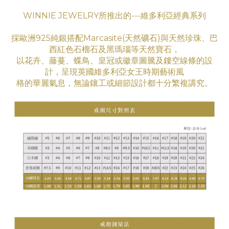
WINNIE JEWELRY所推出的---維多利亞經典系列
採歐洲925純銀搭配Marcasite(天然礦石)與天然珍珠、巴
西紅色石榴石及黑瑪瑙等天然寶石，
以花卉、藤蔓、蝶鳥、皇冠或徽章圖騰及鏤空線條的設
計，呈現英國維多利亞女王時期藝術
風
格
的華
麗氣息
，無論鑲工
或細節設計都十分繁複講究。