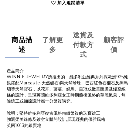
加入追蹤清單
送貨及
商品描
了解更
顧客評
付款方
述
多
價
式
產品簡介
WINNIE JEWELRY所推出的---維多利亞經典系列採歐洲925純
銀搭配Marcasite(天然礦石)與天然珍珠、巴西紅色石榴石及黑瑪
瑙等天然寶石，以花卉、藤蔓、蝶鳥、皇冠或徽章圖騰及鏤空線
條的設計，呈現英國維多利亞女王時期藝術風格的華麗氣息，無
論鑲工或細節設計都十分繁複講究。
說明：堅持維多利亞復古風格精緻繁複的珠寶鑲工
強調柔美線條及鏤空立體的設計,展現經典的優雅風格
英國1013純銀質地