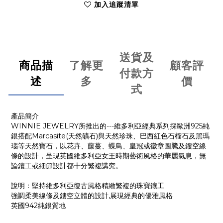
加入追蹤清單
送貨及
商品描
了解更
顧客評
付款方
述
多
價
式
產品簡介
WINNIE JEWELRY所推出的---維多利亞經典系列採歐洲925純
銀搭配Marcasite(天然礦石)與天然珍珠、巴西紅色石榴石及黑瑪
瑙等天然寶石，以花卉、藤蔓、蝶鳥、皇冠或徽章圖騰及鏤空線
條的設計，呈現英國維多利亞女王時期藝術風格的華麗氣息，無
論鑲工或細節設計都十分繁複講究。
說明：堅持維多利亞復古風格精緻繁複的珠寶鑲工
強調柔美線條及鏤空立體的設計,展現經典的優雅風格
英國942純銀質地