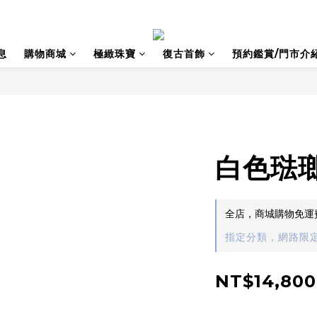
息
購物商城
極緻珠寶
復古首飾
預約鑑賞/門市介
白色琺
全店，商城購物免運
指定分類，網路限定
NT$14,800