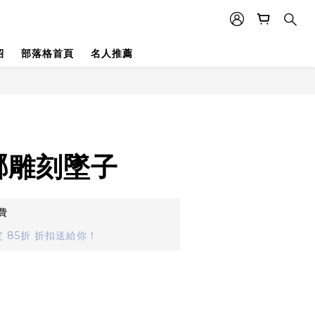
紹
部落格首頁
名人推薦
瑯雕刻墜子
費
 85折 折扣送給你！