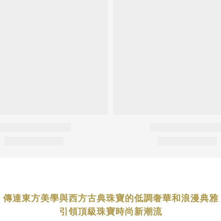
傳達東方美學與西方古典珠寶的低調奢華和浪漫典雅
引領頂級珠寶時尚新潮流