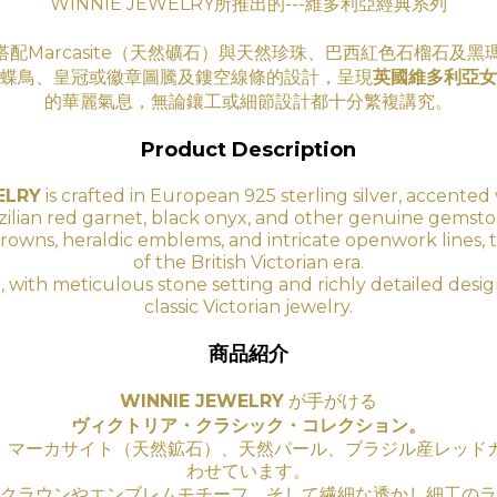
WINNIE JEWELRY所推出的---維多利亞經典系列
搭配Marcasite（天然礦石）與天然珍珠、巴西紅色石榴石及
蝶鳥、皇冠或徽章圖騰及鏤空線條的設計，呈現
英國維多利亞女
的華
麗氣息
，無論鑲工
或細節設計都十分繁複講究。
Product Description
ELRY
is crafted in European 925 sterling silver, accented 
zilian red garnet, black onyx, and other genuine gemsto
ds, crowns, heraldic emblems, and intricate openwork lines, 
of the British Victorian era.
, with meticulous stone setting and richly detailed des
classic Victorian jewelry.
商品紹介
WINNIE JEWELRY
が手がける
ヴィクトリア・クラシック・コレクション。
に、マーカサイト（天然鉱石）、天然パール、ブラジル産レッド
わせています。
クラウンやエンブレムモチーフ、そして繊細な透かし細工のラ