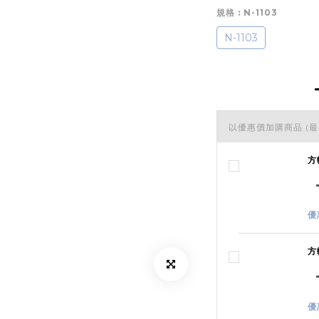
規格
: N-1103
N-1103
以優惠價加購商品
(最
方
優
方
優