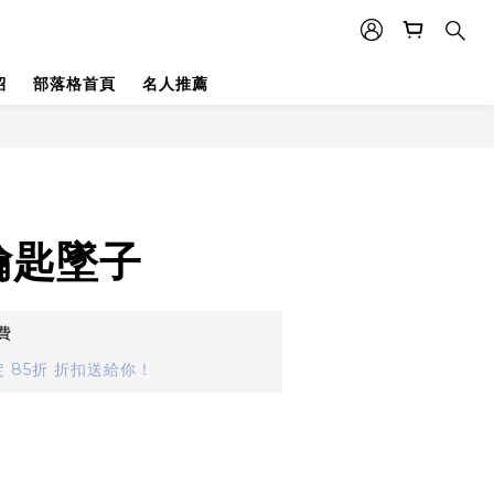
紹
部落格首頁
名人推薦
鑰匙墜子
費
 85折 折扣送給你！