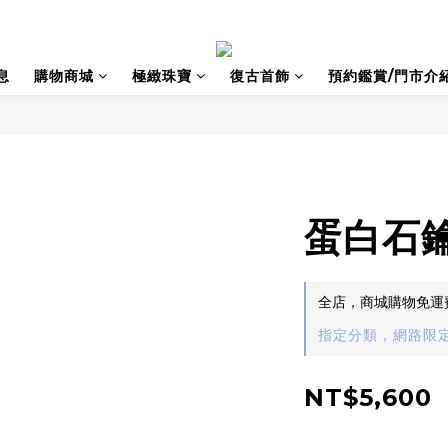
息
購物商城
極緻珠寶
復古首飾
預約鑑賞/門市介
蛋白石
全店，商城購物免運
指定分類，網路限定
NT$5,600