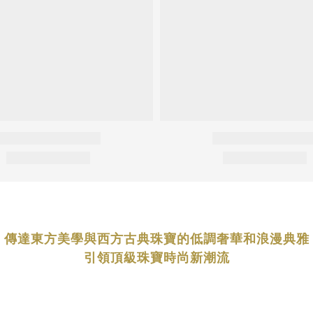
傳達東方美學與西方古典珠寶的低調奢華和浪漫典雅
引領頂級珠寶時尚新潮流