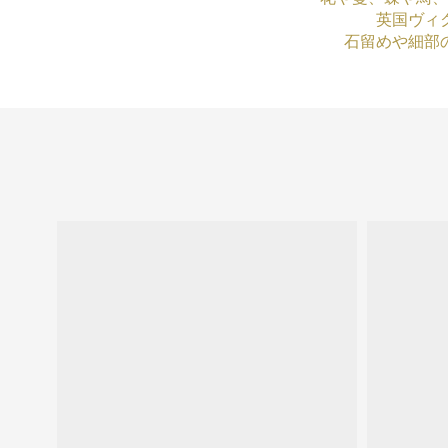
英国ヴィ
石留めや細部