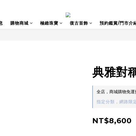
息
購物商城
極緻珠寶
復古首飾
預約鑑賞/門市介
典雅對
全店，商城購物免運
指定分類，網路限定
NT$8,600