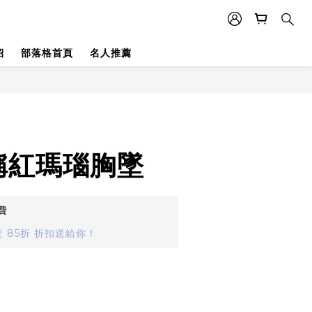
紹
部落格首頁
名人推薦
稱紅瑪瑙胸墜
費
 85折 折扣送給你！