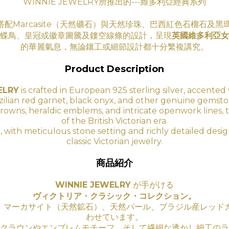
WINNIE JEWELRY所推出的---維多利亞經典系列
搭配Marcasite（天然礦石）與天然珍珠、巴西紅色石榴石及
蝶鳥、皇冠或徽章圖騰及鏤空線條的設計，呈現
英國維多利亞女
的華
麗氣息
，無論鑲工
或細節設計都十分繁複講究。
Product Description
ELRY
is crafted in European 925 sterling silver, accented 
zilian red garnet, black onyx, and other genuine gemsto
ds, crowns, heraldic emblems, and intricate openwork lines, 
of the British Victorian era.
, with meticulous stone setting and richly detailed des
classic Victorian jewelry.
商品紹介
WINNIE JEWELRY
が手がける
ヴィクトリア・クラシック・コレクション。
に、マーカサイト（天然鉱石）、天然パール、ブラジル産レッド
わせています。
クラウンやエンブレムモチーフ、そして繊細な透かし細工のラ