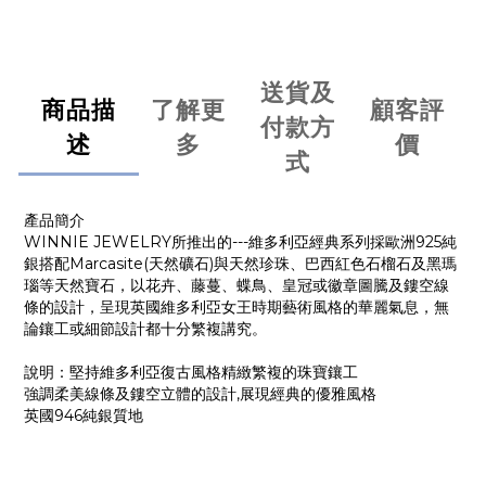
送貨及
商品描
了解更
顧客評
付款方
述
多
價
式
產品簡介
WINNIE JEWELRY所推出的---維多利亞經典系列採歐洲925純
銀搭配Marcasite(天然礦石)與天然珍珠、巴西紅色石榴石及黑瑪
瑙等天然寶石，以花卉、藤蔓、蝶鳥、皇冠或徽章圖騰及鏤空線
條的設計，呈現英國維多利亞女王時期藝術風格的華麗氣息，無
論鑲工或細節設計都十分繁複講究。
說明：堅持維多利亞復古風格精緻繁複的珠寶鑲工
強調柔美線條及鏤空立體的設計,展現經典的優雅風格
英國946純銀質地