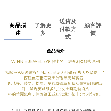
送貨及
商品描
了解更
顧客評
付款方
述
多
價
式
產品簡介
WINNIE JEWELRY所推出的---維多利亞經典系列
採歐洲925純銀搭配Marcasite(天然礦石)與天然珍珠、巴
西紅色石榴石及黑瑪瑙等天然寶石，
以花卉、藤蔓、蝶鳥、皇冠或徽章圖騰及鏤空線條的設
計，呈現英國維多利亞女王時期藝術
風
格
的華
麗氣息
，無論鑲工
或細節設計都十分繁複講究。
說明：堅持維多利亞復古風格精緻繁複的珠寶鑲工