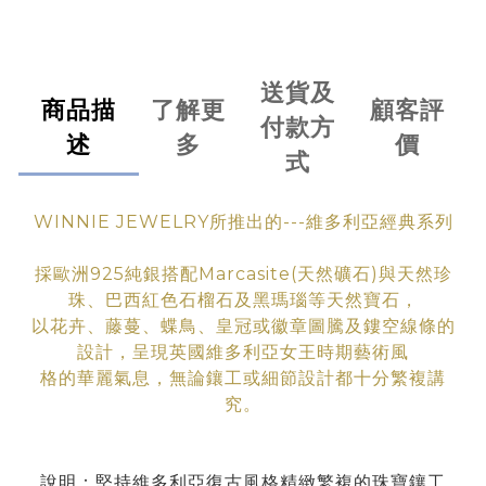
送貨及
商品描
了解更
顧客評
付款方
述
多
價
式
WINNIE JEWELRY所推出的---維多利亞經典系列
採歐洲925純銀搭配Marcasite(天然礦石)與天然珍
珠、巴西紅色石榴石及黑瑪瑙等天然寶石，
以花卉、藤蔓、蝶鳥、皇冠或徽章圖騰及鏤空線條的
設計，呈現英國維多利亞女王時期藝術
風
格
的華
麗氣息
，無論鑲工
或細節設計都十分繁複講
究。
說明：堅持維多利亞復古風格精緻繁複的珠寶鑲工