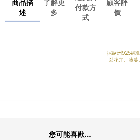
商品描
了解更
顧客評
付款方
述
多
價
式
採歐洲925純
以花卉、藤蔓
您可能喜歡...