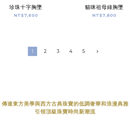
珍珠十字胸墜
貓咪祖母綠胸墜
NT$7,600
NT$7,800
1
2
3
4
5
傳達東方美學與西方古典珠寶的低調奢華和浪漫典雅
引領頂級珠寶時尚新潮流