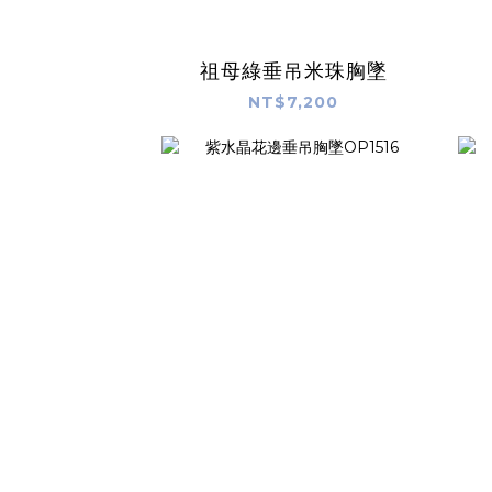
祖母綠垂吊米珠胸墜
NT$7,200