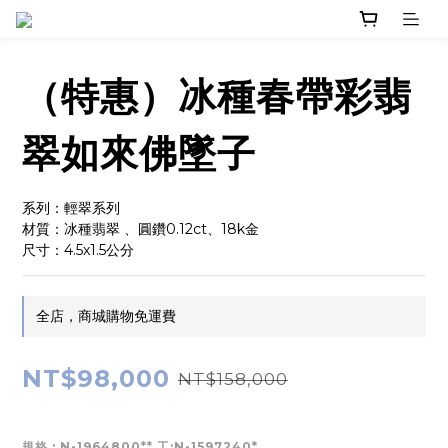
（特惠）冰種春帶彩翡
翠如來佛墜子
系列：輕翠系列
材質：冰種翡翠 、圓鑽0.12ct、18k金
尺寸：4.5x1.5公分
全店，商城購物免運費
NT$98,000
NT$158,000
規格
: N-1964800** 工:N-1597240*