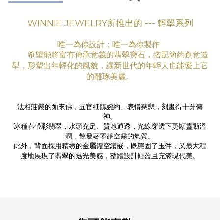
WINNIE JEWELRY所推出的 ---
輕
翠系列
唯一為你設計；唯一為你製作
希望能將富有傳承意義的翡翠寶石，搭配簡約創意造
型，形塑出年輕化的風貌，讓新世代的年輕人也能愛上它
的雕琢美麗。
法相莊嚴的如來佛，五官細膩婉約、表情慈悲，刻畫得十分傳
神。
冰種春帶彩翡翠，水頭充足、質地通透，光線穿透下更顯靈動溫
潤，散發著寧靜空靈的氣質。
此外，背面採用精緻的金屬鏤空鑲嵌，既穩固了玉件，又最大程
度地展現了翡翠的透光美感，整體設計輕盈且充滿現代美。