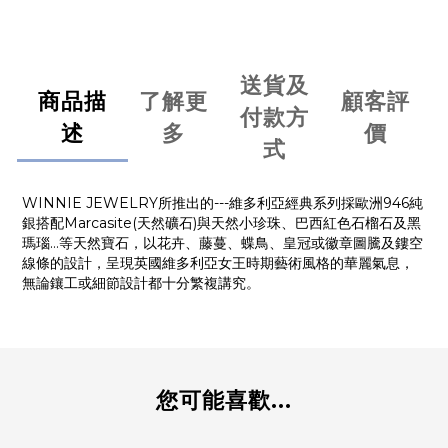
送貨及
商品描
了解更
顧客評
付款方
述
多
價
式
WINNIE JEWELRY所推出的---維多利亞經典系列採歐洲946純
銀搭配Marcasite(天然礦石)與天然小珍珠、巴西紅色石榴石及黑
瑪瑙…等天然寶石，以花卉、藤蔓、蝶鳥、皇冠或徽章圖騰及鏤空
線條的設計，呈現英國維多利亞女王時期藝術風格的華麗氣息，
無論鑲工或細節設計都十分繁複講究。
您可能喜歡...