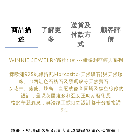
送貨及
商品描
了解更
顧客評
付款方
述
多
價
式
WINNIE JEWELRY所推出的---維多利亞經典系列
採歐洲925純銀搭配Marcasite(天然礦石)與天然珍
珠、巴西紅色石榴石及黑瑪瑙等天然寶石，
以花卉、藤蔓、蝶鳥、皇冠或徽章圖騰及鏤空線條的
設計，呈現英國維多利亞女王時期藝術
風
格
的華
麗氣息
，無論鑲工
或細節設計都十分繁複講
究。
說明：堅持維多利亞復古風格精緻繁複的珠寶鑲工