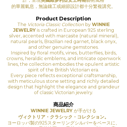
計，呈現
英國維多利亞女王時期
藝術
風
格
的華
麗氣息
，無論鑲工
或細節設計都十分繁複講究。
Product Description
The
Victoria Classic Collection
by
WINNIE
JEWELRY
is crafted in European 925 sterling
silver, accented with marcasite (natural mineral),
natural pearls, Brazilian red garnet, black onyx,
and other genuine gemstones.
Inspired by floral motifs, vines, butterflies, birds,
crowns, heraldic emblems, and intricate openwork
lines, the collection embodies the opulent artistic
spirit of the British Victorian era.
Every piece reflects exceptional craftsmanship,
with meticulous stone setting and richly detailed
design that highlight the elegance and grandeur
of classic Victorian jewelry.
商品紹介
WINNIE JEWELRY
が手がける
ヴィクトリア・クラシック・コレクション。
ヨーロッパ製の925スターリングシルバーをベースに、