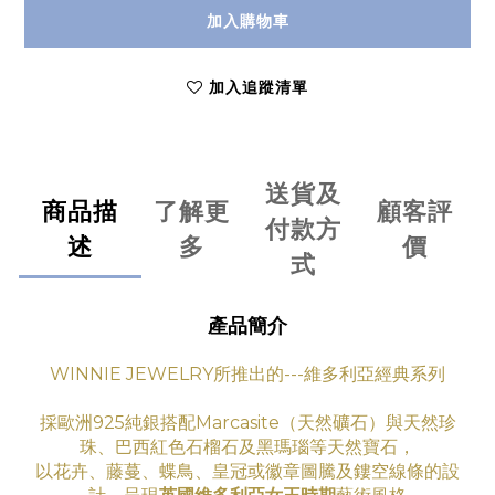
加入購物車
加入追蹤清單
送貨及
商品描
了解更
顧客評
付款方
述
多
價
式
產品簡介
WINNIE JEWELRY所推出的---維多利亞經典系列
採歐洲925純銀搭配Marcasite（天然礦石）與天然珍
珠、巴西紅色石榴石及黑瑪瑙等天然寶石，
以花卉、藤蔓、蝶鳥、皇冠或徽章圖騰及鏤空線條的設