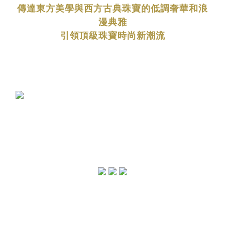
傳達東方美學與西方古典珠寶的低調奢華和浪
漫典雅
引領頂級珠寶時尚新潮流