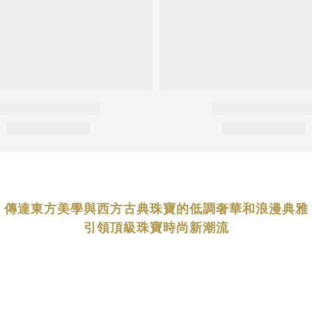
傳達東方美學與西方古典珠寶的低調奢華和浪漫典雅
引領頂級珠寶時尚新潮流