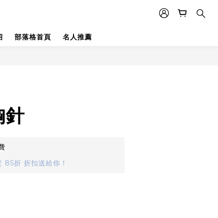
紹
部落格首頁
名人推薦
胸針
費
 85折 折扣送給你！