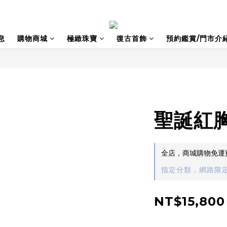
息
購物商城
極緻珠寶
復古首飾
預約鑑賞/門市介
聖誕紅
全店，商城購物免運
指定分類，網路限定
NT$15,800