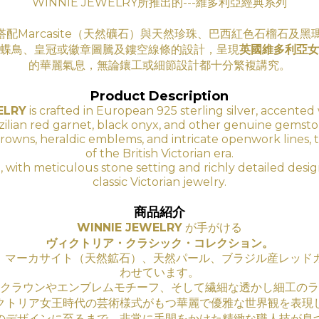
WINNIE JEWELRY所推出的---維多利亞經典系列
搭配Marcasite（天然礦石）與天然珍珠、巴西紅色石榴石及
蝶鳥、皇冠或徽章圖騰及鏤空線條的設計，呈現
英國維多利亞女
的華
麗氣息
，無論鑲工
或細節設計都十分繁複講究。
Product Description
ELRY
is crafted in European 925 sterling silver, accented 
zilian red garnet, black onyx, and other genuine gemsto
ds, crowns, heraldic emblems, and intricate openwork lines, 
of the British Victorian era.
, with meticulous stone setting and richly detailed des
classic Victorian jewelry.
商品紹介
WINNIE JEWELRY
が手がける
ヴィクトリア・クラシック・コレクション。
に、マーカサイト（天然鉱石）、天然パール、ブラジル産レッド
わせています。
クラウンやエンブレムモチーフ、そして繊細な透かし細工のラ
クトリア女王時代の芸術様式がもつ華麗で優雅な世界観を表現
のデザインに至るまで、非常に手間をかけた精緻な職人技が息